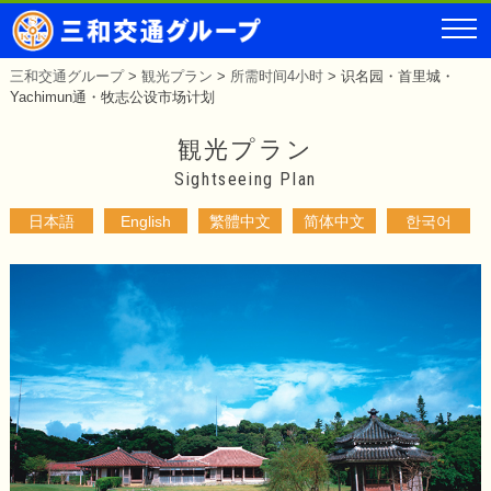
三和交通グループ
>
観光プラン
>
所需时间4小时
>
识名园・首里城・
Yachimun通・牧志公设市场计划
観光プラン
Sightseeing Plan
日本語
English
繁體中文
简体中文
한국어