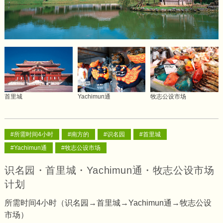
首里城
Yachimun通
牧志公设市场
#所需时间4小时
#南方的
#识名园
#首里城
#Yachimun通
#牧志公设市场
识名园・首里城・Yachimun通・牧志公设市场
计划
所需时间4小时（识名园→首里城→Yachimun通→牧志公设
市场）