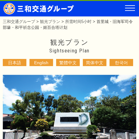
三和交通グループ
>
観光プラン
>
所需时间5小时
>
首里城・旧海军司令
部壕・和平祈念公园・姬百合塔计划
観光プラン
Sightseeing Plan
日本語
English
繁體中文
简体中文
한국어