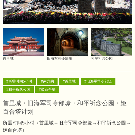
首里城
旧海军司令部壕
和平祈念公园
#所需时间5小时
#南方的
#首里城
#旧海军司令部壕
#和平祈念公园
#姬百合塔
首里城・旧海军司令部壕・和平祈念公园・姬
百合塔计划
所需时间5小时（首里城→旧海军司令部壕→和平祈念公园→
姬百合塔）