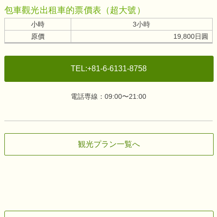
包車觀光出租車的票價表（超大號）
小時
3小時
原價
19,800日圓
TEL:+81-6-6131-8758
電話専線：09:00〜21:00
観光プラン一覧へ