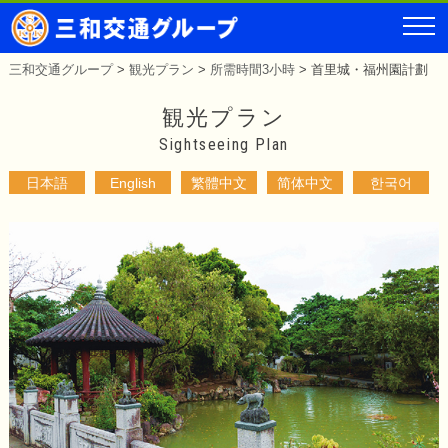
三和交通グループ
>
観光プラン
>
所需時間3小時
>
首里城・福州園計劃
観光プラン
Sightseeing Plan
日本語
English
繁體中文
简体中文
한국어