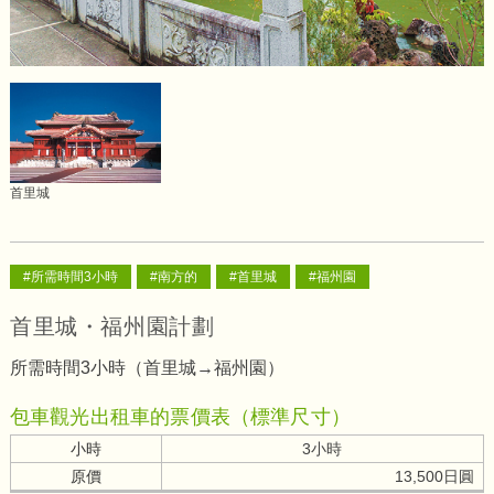
首里城
#所需時間3小時
#南方的
#首里城
#福州園
首里城・福州園計劃
所需時間3小時（首里城→福州園）
包車觀光出租車的票價表（標準尺寸）
小時
3小時
原價
13,500日圓